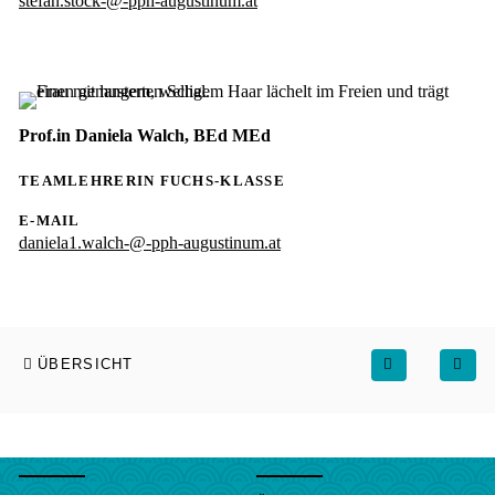
stefan.stock-@-pph-augustinum.at
Prof.in Daniela Walch, BEd MEd
TEAMLEHRERIN FUCHS-KLASSE
E-MAIL
daniela1.walch-@-pph-augustinum.at
ÜBERSICHT