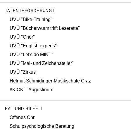
TALENTEFÖRDERUNG
UVÜ "Bike-Training"
UVÜ "Bücherwurm trifft Leseratte"
UVÜ "Chor"
UVÜ "English experts"
UVÜ "Let's do MINT"
UVÜ "Mal- und Zeichenatelier"
UVÜ "Zirkus"
Helmut-Schmidinger-Musikschule Graz
#KICKIT Augustinum
RAT UND HILFE
Offenes Ohr
Schulpsychologische Beratung