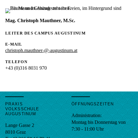
Mag. Christoph Mauthner, M.Sc.
LEITER DES CAMPUS AUGUSTINUM
E-MAIL
christoph.mauthner-@-augustinum.at
TELEFON
+43 (0)316 8031 970
PRAXIS
ÖFFNUNGSZEITEN
VOLKSSCHULE
AUGUSTINUM
Administration:
Montag bis Donnerstag von
Lange Gasse 2
7:30 - 11:00 Uhr
8010
Graz