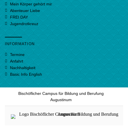
Mein Körper gehört mir
Abenteuer Liebe
FREI DAY
Jugendrotkreuz
INFORMATION
Termine
Anfahrt
Nachhaltigkeit
Basic Info English
Bischöflicher Campus für Bildung und Berufung
Augustinum