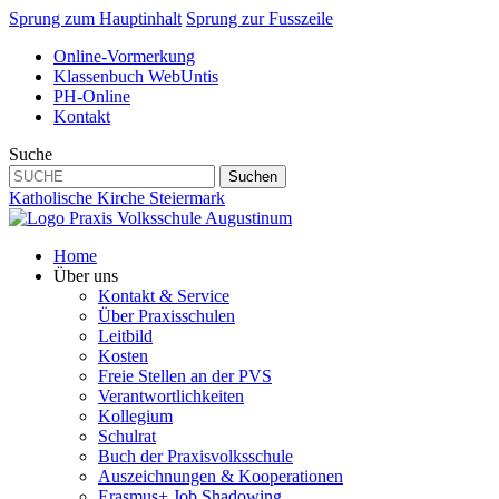
Sprung zum Hauptinhalt
Sprung zur Fusszeile
Online-Vormerkung
Klassenbuch WebUntis
PH-Online
Kontakt
Suche
Suchen
Katholische Kirche Steiermark
Home
Über uns
Kontakt & Service
Über Praxisschulen
Leitbild
Kosten
Freie Stellen an der PVS
Verantwortlichkeiten
Kollegium
Schulrat
Buch der Praxisvolksschule
Auszeichnungen & Kooperationen
Erasmus+ Job Shadowing