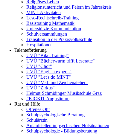
Religiöses Leben
Religionsunterricht und Feiern im Jahreskreis
MINT-Aktivitäten
Lese-Rechtschreib-Training
Basistraining Mathematik
Unterstützte Kommunikation
Schulversammlungen
Transition in der Praxisvolksschule
Hospitationen
Talenteförderung
UVÜ "Bike-Training"
UVÜ "Bücherwurm trifft Leseratte"
UVÜ "Chor"
UVÜ "English experts"
UVÜ "Let's do MINT"
UVÜ "Mal- und Zeichenatelier"
UVÜ "Zirkus"
Helmut-Schmidinger-Musikschule Graz
#KICKIT Augustinum
Rat und Hilfe
Offenes Ohr
Schulpsychologische Beratung
Schulärztin
Anlaufstellen in psychischen Notsituationen
Schulpsychologie - Bildungsberatung