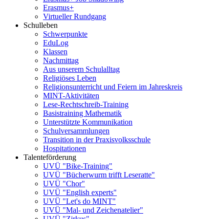
Erasmus+
Virtueller Rundgang
Schulleben
Schwerpunkte
EduLog
Klassen
Nachmittag
Aus unserem Schulalltag
Religiöses Leben
Religionsunterricht und Feiern im Jahreskreis
MINT-Aktivitäten
Lese-Rechtschreib-Training
Basistraining Mathematik
Unterstützte Kommunikation
Schulversammlungen
Transition in der Praxisvolksschule
Hospitationen
Talenteförderung
UVÜ "Bike-Training"
UVÜ "Bücherwurm trifft Leseratte"
UVÜ "Chor"
UVÜ "English experts"
UVÜ "Let's do MINT"
UVÜ "Mal- und Zeichenatelier"
UVÜ "Zirkus"