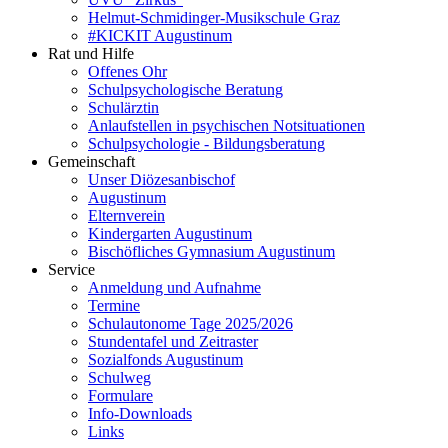
Helmut-Schmidinger-Musikschule Graz
#KICKIT Augustinum
Rat und Hilfe
Offenes Ohr
Schulpsychologische Beratung
Schulärztin
Anlaufstellen in psychischen Notsituationen
Schulpsychologie - Bildungsberatung
Gemeinschaft
Unser Diözesanbischof
Augustinum
Elternverein
Kindergarten Augustinum
Bischöfliches Gymnasium Augustinum
Service
Anmeldung und Aufnahme
Termine
Schulautonome Tage 2025/2026
Stundentafel und Zeitraster
Sozialfonds Augustinum
Schulweg
Formulare
Info-Downloads
Links