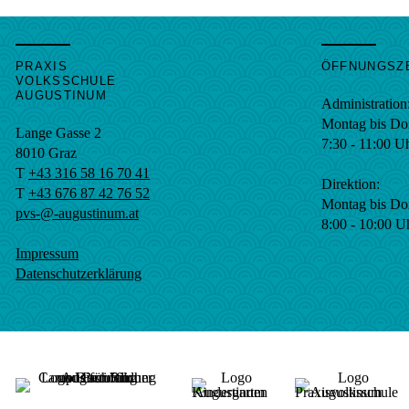
PRAXIS
ÖFFNUNGSZ
VOLKSSCHULE
AUGUSTINUM
Administration
Montag bis Do
Lange Gasse 2
7:30 - 11:00 U
8010
Graz
T
+43 316 58 16 70 41
Direktion:
T
+43 676 87 42 76 52
Montag bis Do
pvs-@-augustinum.at
8:00 - 10:00 U
Impressum
Datenschutzerklärung