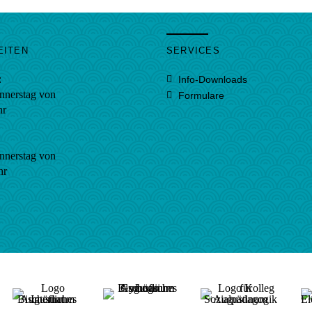
EITEN
SERVICES
:
Info-Downloads
nnerstag von
Formulare
hr
nnerstag von
hr