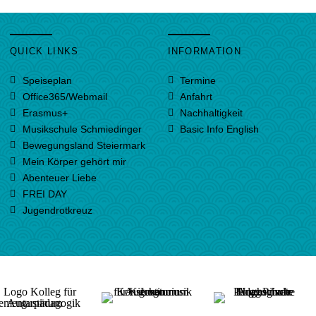
QUICK LINKS
INFORMATION
Speiseplan
Termine
Office365/Webmail
Anfahrt
Erasmus+
Nachhaltigkeit
Musikschule Schmiedinger
Basic Info English
Bewegungsland Steiermark
Mein Körper gehört mir
Abenteuer Liebe
FREI DAY
Jugendrotkreuz