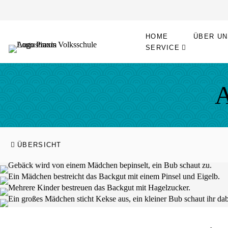
Sprung zum Hauptinhalt
Sprung zur Fusszeile
HOME
ÜBER UN
SERVICE
A
ÜBERSICHT